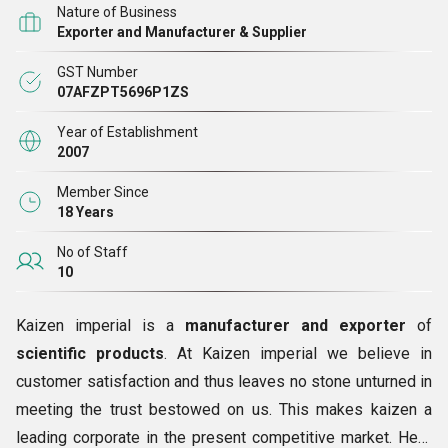
Nature of Business
गुणवत्ता वाले उत्पादों के माध्यम से उनके व्यवसाय के विकास में योगदान करने
Exporter and Manufacturer & Supplier
के लिए लगातार प्रयास करते हैं। हम अपने ग्राहकों को लागत प्रभावी
GST Number
समाधान और दोषरहित उत्पाद देने पर ध्यान केंद्रित करते हैं ताकि दुनिया भर
07AFZPT5696P1ZS
में फैले हमारे वफादार ग्राहकों के विशाल आधार के साथ लंबे समय तक चलने
वाली साझेदारी बनाए रखी जा सके।
Year of Establishment
2007
Member Since
18 Years
No of Staff
10
Kaizen imperial is a
manufacturer and exporter
of
scientific products
. At Kaizen imperial we believe in
customer satisfaction and thus leaves no stone unturned in
meeting the trust bestowed on us. This makes kaizen a
leading corporate in the present competitive market. Here