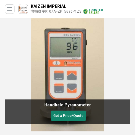
KAIZEN IMPERIAL
TRUSTED
जीएसटी नंबर. 07AFZPT5696P1ZS
SELLER
Handheld Pyranometer
Get a Price/Quote