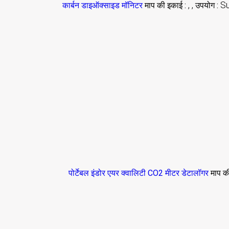
, ,
S
कार्बन डाइऑक्साइड मॉनिटर
माप की इकाई :
उपयोग :
पोर्टेबल इंडोर एयर क्वालिटी CO2 मीटर डेटालॉगर
माप क