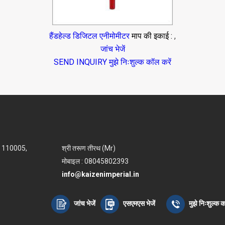
,
हैंडहेल्ड डिजिटल एनीमोमीटर
माप की इकाई :
जांच भेजें
SEND INQUIRY
मुझे निःशुल्क कॉल करें
 - 110005,
श्री तरूण तीरथ (Mr)
मोबाइल : 08045802393
info@kaizenimperial.in
जांच भेजें
एसएमएस भेजें
मुझे निःशुल्क क