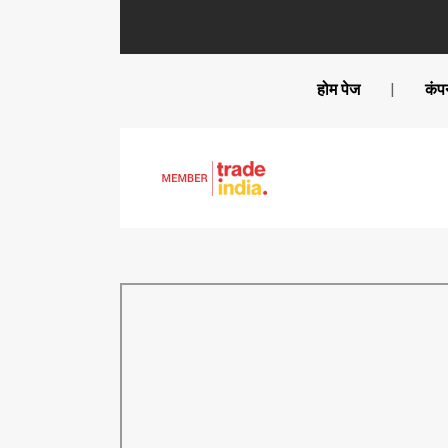
होम पेज
|
कंप